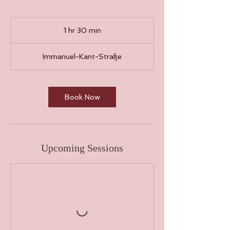
1 hr 30 min
1
h
3
Immanuel-Kant-Straße
0
m
i
n
Book Now
Upcoming Sessions