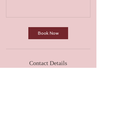
Book Now
Contact Details
Immanuel-Kant-Straße 29, 72574 Bad
Urach, Deutschland
07125943641
fitness@albthermen.de